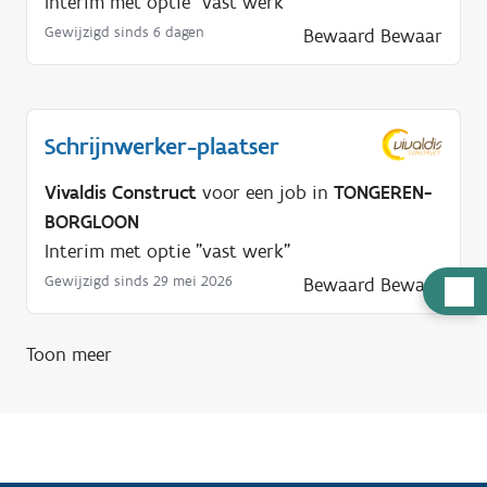
Interim met optie "vast werk"
Gewijzigd sinds 6 dagen
Bewaard
Bewaar
Schrijnwerker-plaatser
Vivaldis Construct
voor een job in
TONGEREN-
BORGLOON
Interim met optie "vast werk"
Gewijzigd sinds 29 mei 2026
Bewaard
Bewaar
H
u
l
Toon meer
p
n
o
d