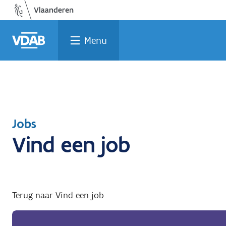
Welke
Terug
Vind
Vind
Ga
naar
naar
een
een
job
opleiding
home
past
job
de
Menu
inhoud
bij
mij?
Terug
Jobs
Vind een job
naar
Terug naar Vind een job