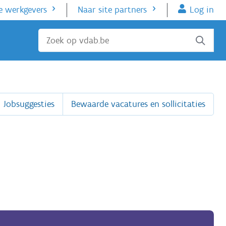
e werkgevers
Naar site partners
Log in
Sluiten
Jobsuggesties
Bewaarde vacatures en sollicitaties