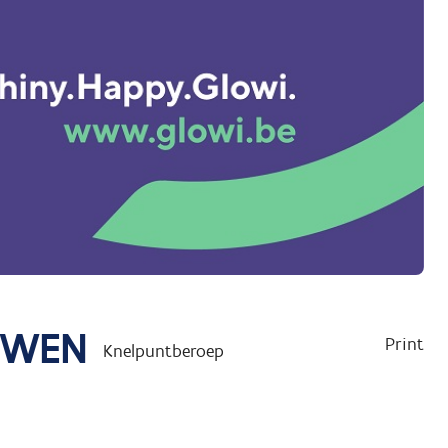
UWEN
Print
Knelpuntberoep