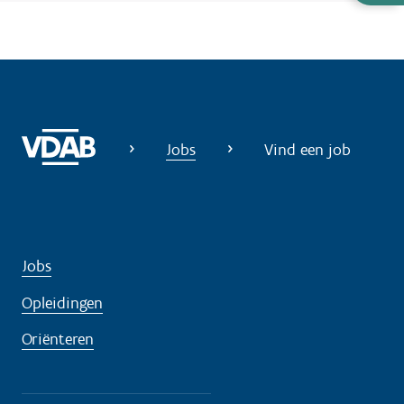
u
l
p
n
o
d
Jobs
Vind een job
i
g
?
Jobs
Opleidingen
Oriënteren