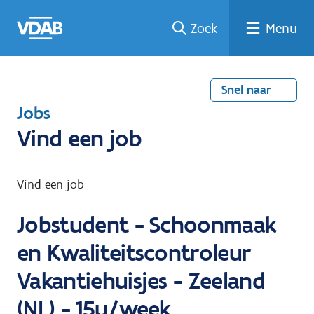
Welke
Terug
Vind
Vind
Ga
Zoek
Menu
naar
naar
een
een
job
home
oplei
past
job
de
inhou
ding
bij
mij?
d
Snel naar
T
Jobs
e
Vind een job
r
u
Vind een job
g
Jobstudent - Schoonmaak
n
a
en Kwaliteitscontroleur
a
Vakantiehuisjes - Zeeland
r
(NL) - 15u/week