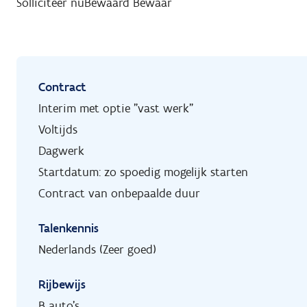
Solliciteer nu
Bewaard
Bewaar
Contract
Interim met optie "vast werk"
Voltijds
Dagwerk
Startdatum: zo spoedig mogelijk starten
Contract van onbepaalde duur
Talenkennis
Nederlands (Zeer goed)
Rijbewijs
B auto's