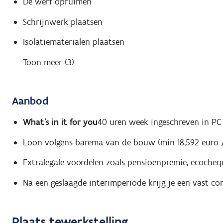
De werf opruimen
Schrijnwerk plaatsen
Isolatiematerialen plaatsen
Toon meer (3)
Aanbod
What's in it for you
40 uren week ingeschreven in PC
Loon volgens barema van de bouw (min 18,592 euro 
Extralegale voordelen zoals pensioenpremie, ecochequ
Na een geslaagde interimperiode krijg je een vast c
Plaats tewerkstelling