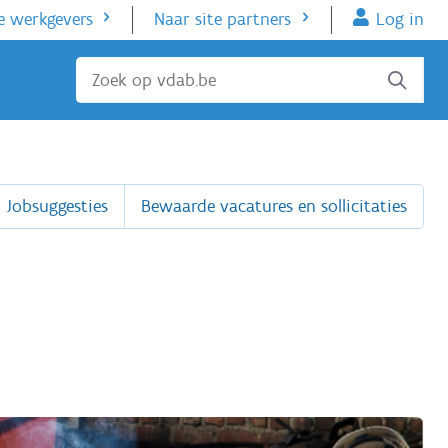
e werkgevers
Naar site partners
Log in
Sluiten
Jobsuggesties
Bewaarde vacatures en sollicitaties