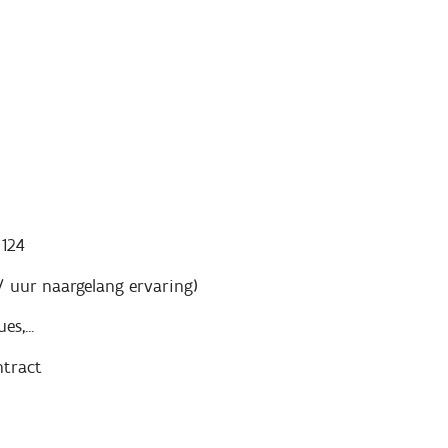
 124
/ uur naargelang ervaring)
es,...
ontract