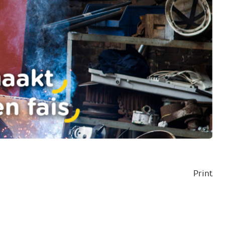
Print