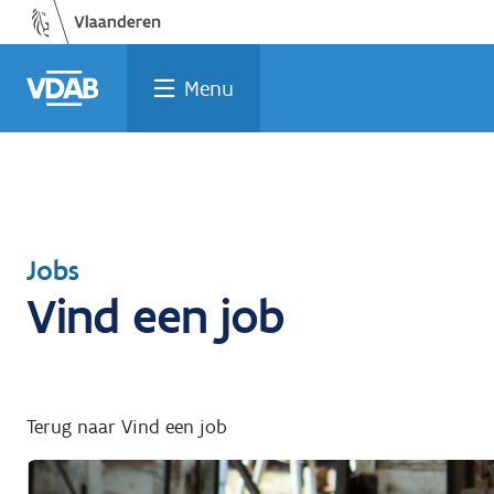
Welke
Terug
Vind
Vind
Ga
naar
naar
een
een
job
opleiding
home
past
job
de
Menu
inhoud
bij
mij?
Terug
Jobs
Vind een job
naar
Terug naar Vind een job