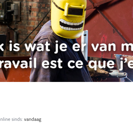
nline sinds:
vandaag