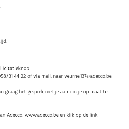
.
ijd.
llicitatieknop!
058/31 44 22 of via mail, naar veurne.137@adecco.be.
aan graag het gesprek met je aan om je op maat te
 van Adecco: www.adecco.be en klik op de link