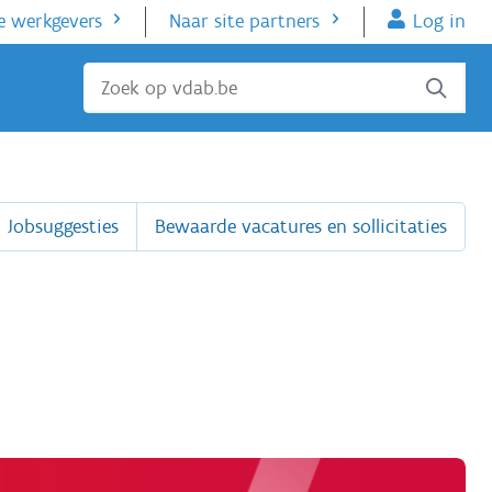
e werkgevers
Naar site partners
Log in
Sluiten
Jobsuggesties
Bewaarde vacatures en sollicitaties