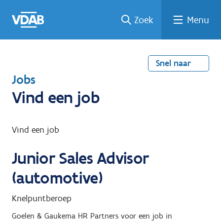
Welke
Terug
Vind
Vind
Ga
Zoek
Menu
naar
naar
een
een
job
home
oplei
past
job
de
inhou
ding
bij
mij?
d
Snel naar
T
Jobs
e
Vind een job
r
u
Vind een job
g
Junior Sales Advisor
n
a
(automotive)
a
Knelpuntberoep
r
Goelen & Gaukema HR Partners
voor een job in