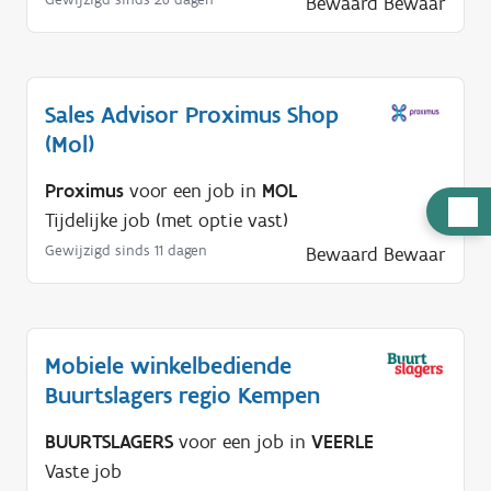
Bewaard
Bewaar
Sales Advisor Proximus Shop
(Mol)
Proximus
voor een job in
MOL
H
Tijdelijke job (met optie vast)
u
Gewijzigd sinds 11 dagen
Bewaard
Bewaar
l
p
n
o
Mobiele winkelbediende
d
Buurtslagers regio Kempen
i
BUURTSLAGERS
voor een job in
VEERLE
g
Vaste job
?