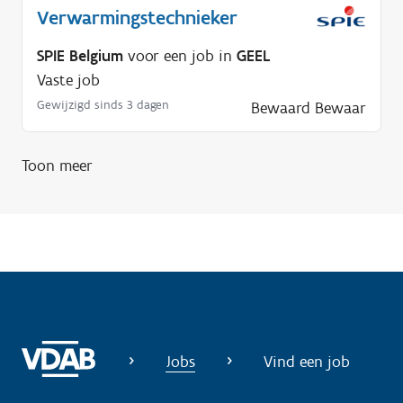
p
Verwarmingstechnieker
n
SPIE Belgium
voor een job in
GEEL
o
Vaste job
d
Gewijzigd sinds 3 dagen
Bewaard
Bewaar
i
g
?
Toon meer
Jobs
Vind een job