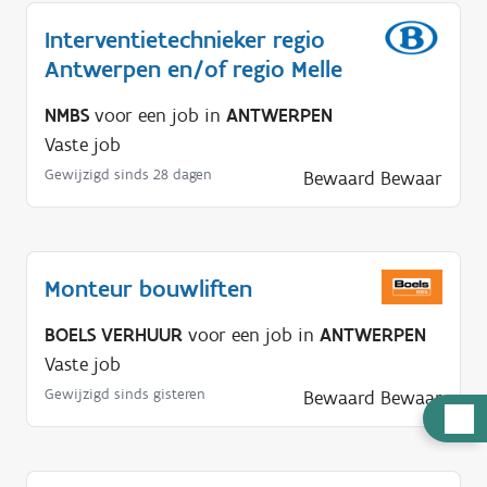
Interventietechnieker regio
Antwerpen en/of regio Melle
NMBS
voor een job in
ANTWERPEN
Vaste job
Gewijzigd sinds 28 dagen
Bewaard
Bewaar
Monteur bouwliften
BOELS VERHUUR
voor een job in
ANTWERPEN
Vaste job
Gewijzigd sinds gisteren
Bewaard
Bewaar
H
u
l