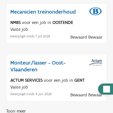
Mecanicien treinonderhoud
NMBS
voor een job in
OOSTENDE
Vaste job
Gewijzigd sinds 7 jul 2026
Bewaard
Bewaar
Monteur/lasser - Oost-
Vlaanderen
ACTUM SERVICES
voor een job in
GENT
Vaste job
H
Gewijzigd sinds 9 jun 2026
Bewaard
Bewaar
u
l
p
Toon meer