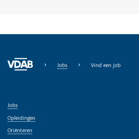
n
o
d
i
g
?
Jobs
Vind een job
Jobs
Opleidingen
Oriënteren