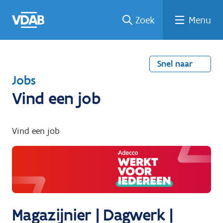
Welke
Terug
Vind
Vind
Ga
Zoek
Menu
naar
naar
een
een
job
home
oplei
past
job
de
inhou
ding
bij
mij?
d
Snel naar
T
Jobs
e
Vind een job
r
u
Vind een job
g
n
a
a
r
Magazijnier | Dagwerk |