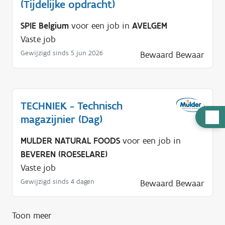
(Tijdelijke opdracht)
SPIE Belgium
voor een job in
AVELGEM
Vaste job
Gewijzigd sinds 5 jun 2026
Bewaard
Bewaar
TECHNIEK - Technisch
H
magazijnier (Dag)
u
MULDER NATURAL FOODS
voor een job in
l
BEVEREN (ROESELARE)
p
Vaste job
n
Gewijzigd sinds 4 dagen
Bewaard
Bewaar
o
d
i
Toon meer
g