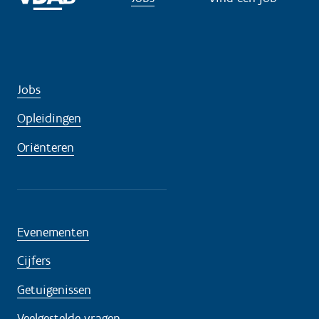
d
i
g
?
Jobs
Opleidingen
Oriënteren
Evenementen
Cijfers
Getuigenissen
Veelgestelde vragen