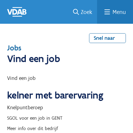
Welke
Terug
Vind
Vind
Ga
Zoek
Menu
naar
naar
een
een
job
home
oplei
past
job
de
inhou
ding
bij
mij?
d
Snel naar
T
Jobs
e
Vind een job
r
u
Vind een job
g
kelner met barervaring
n
a
Knelpuntberoep
a
SGOL
voor een job in
GENT
r
Meer info over dit bedrijf