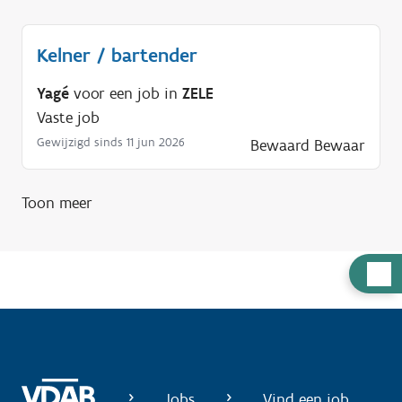
Kelner / bartender
Yagé
voor een job in
ZELE
Vaste job
Gewijzigd sinds 11 jun 2026
Bewaard
Bewaar
Toon meer
H
u
l
p
n
o
Jobs
Vind een job