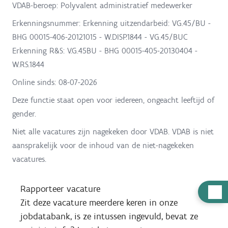
VDAB-beroep: Polyvalent administratief medewerker
Erkenningsnummer: Erkenning uitzendarbeid: VG.45/BU -
BHG 00015-406-20121015 - W.DISP.1844 - VG.45/BUC
Erkenning R&S: V.G.45BU - BHG 00015-405-20130404 -
W.RS.1844
Online sinds:
08-07-2026
Deze functie staat open voor iedereen, ongeacht leeftijd of
gender.
Niet alle vacatures zijn nagekeken door VDAB. VDAB is niet
aansprakelijk voor de inhoud van de niet-nagekeken
vacatures.
Rapporteer vacature
H
Zit deze vacature meerdere keren in onze
u
jobdatabank, is ze intussen ingevuld, bevat ze
l