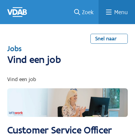
Welke
Terug
Vind
Vind
Ga
Zoek
Menu
naar
naar
een
een
job
home
oplei
past
job
de
inhou
ding
bij
mij?
d
Snel naar
T
Jobs
e
Vind een job
r
u
Vind een job
g
n
a
a
r
Customer Service Officer