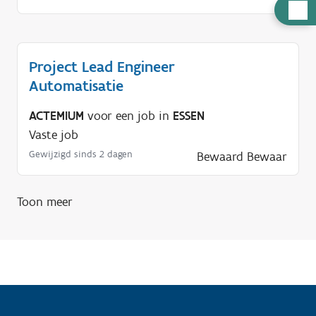
H
u
l
Project Lead Engineer
p
Automatisatie
n
o
ACTEMIUM
voor een job in
ESSEN
d
Vaste job
i
Gewijzigd sinds 2 dagen
Bewaard
Bewaar
g
?
Toon meer