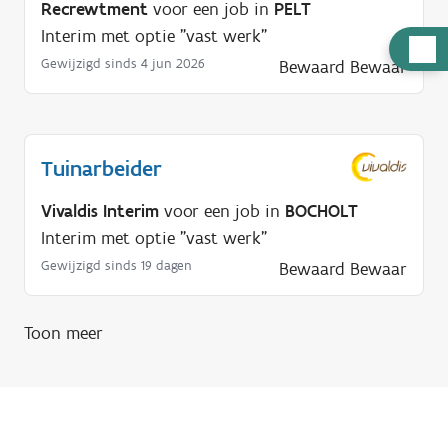
Recrewtment
voor een job in
PELT
Interim met optie "vast werk"
H
Gewijzigd sinds 4 jun 2026
Bewaard
Bewaar
u
l
p
n
Tuinarbeider
o
d
Vivaldis Interim
voor een job in
BOCHOLT
i
Interim met optie "vast werk"
g
Gewijzigd sinds 19 dagen
Bewaard
Bewaar
?
Toon meer