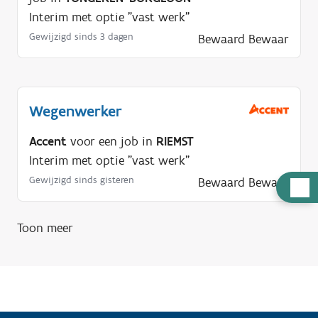
Interim met optie "vast werk"
Gewijzigd sinds 3 dagen
Bewaard
Bewaar
Wegenwerker
Accent
voor een job in
RIEMST
Interim met optie "vast werk"
Gewijzigd sinds gisteren
Bewaard
Bewaar
H
u
l
Toon meer
p
n
o
d