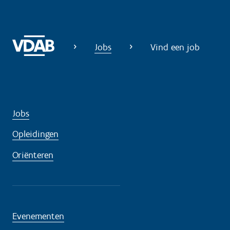
i
g
?
Jobs
Vind een job
Jobs
Opleidingen
Oriënteren
Evenementen