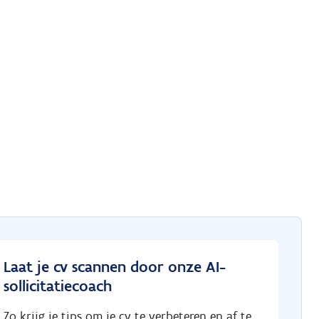
Laat je cv scannen door onze AI-
sollicitatiecoach
Zo krijg je tips om je cv te verbeteren en af te