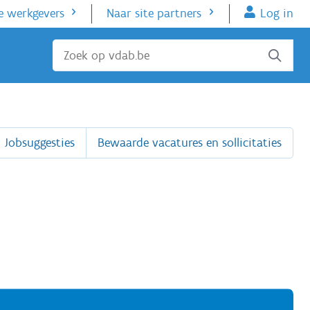
e werkgevers
Naar site partners
Log in
Sluiten
Jobsuggesties
Bewaarde vacatures en sollicitaties