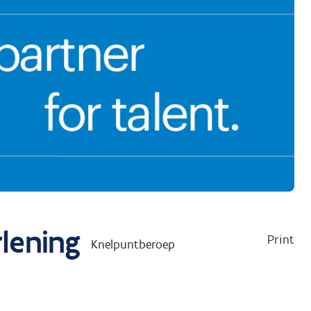
lening
Print
Knelpuntberoep