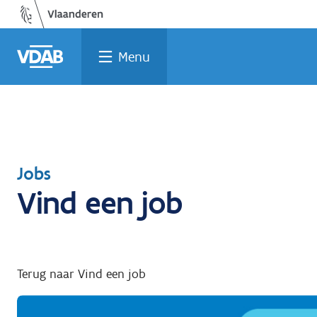
Welke
Terug
Vind
Vind
Ga
naar
naar
een
een
job
opleiding
home
past
job
de
Menu
inhoud
bij
mij?
Terug
Jobs
Vind een job
naar
Terug naar Vind een job