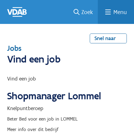
Welke
Terug
Vind
Vind
Ga
Zoek
Menu
naar
naar
een
een
job
home
oplei
past
job
de
inhou
ding
bij
mij?
d
Snel naar
T
Jobs
e
Vind een job
r
u
Vind een job
g
Shopmanager Lommel
n
a
Knelpuntberoep
a
Beter Bed
voor een job in
LOMMEL
r
Meer info over dit bedrijf