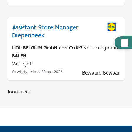
Assistant Store Manager
Diepenbeek
H
LIDL BELGIUM GmbH und Co.KG
voor een job in
u
BALEN
l
Vaste job
p
Gewijzigd sinds 28 apr 2026
Bewaard
Bewaar
n
o
d
Toon meer
i
g
?