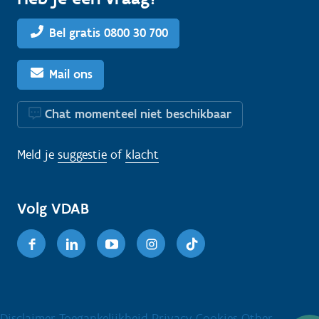
Bel gratis 0800 30 700
Mail ons
Chat momenteel niet beschikbaar
Meld je
suggestie
of
klacht
Volg VDAB
Facebook
Linkedin
Youtube
Instagram
TikTok
Disclaimer
Toegankelijkheid
Privacy
Cookies
Other