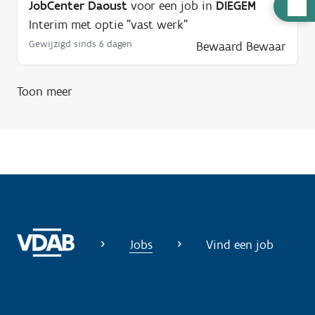
H
JobCenter Daoust
voor een job in
DIEGEM
u
Interim met optie "vast werk"
l
Gewijzigd sinds 6 dagen
Bewaard
Bewaar
p
n
Toon meer
o
d
i
g
?
Jobs
Vind een job