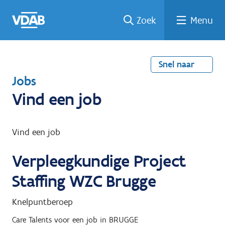
Welke
Terug
Vind
Vind
Ga
Zoek
Menu
naar
naar
een
een
job
home
oplei
past
job
de
inhou
ding
bij
mij?
d
Snel naar
T
Jobs
e
Vind een job
r
u
Vind een job
g
Verpleegkundige Project
n
a
Staffing WZC Brugge
a
Knelpuntberoep
r
Care Talents
voor een job in
BRUGGE