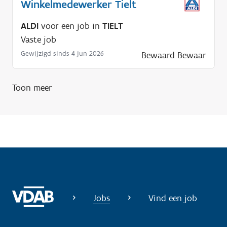
Winkelmedewerker Tielt
p
n
ALDI
voor een job in
TIELT
o
Vaste job
d
Gewijzigd sinds 4 jun 2026
Bewaard
Bewaar
i
g
?
Toon meer
Jobs
Vind een job