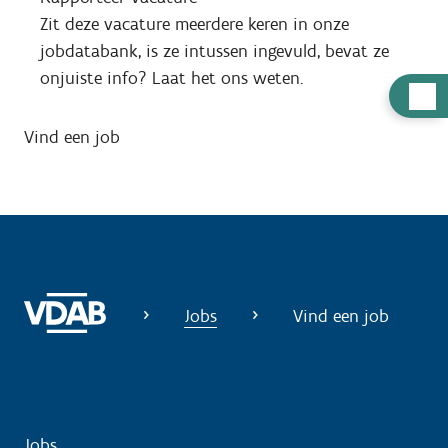
Zit deze vacature meerdere keren in onze
jobdatabank, is ze intussen ingevuld, bevat ze
onjuiste info? Laat het ons weten.
H
u
Vind een job
l
p
n
o
d
i
g
Jobs
Vind een job
?
Jobs