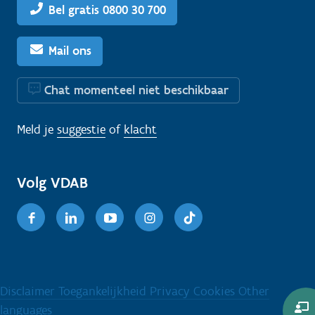
Bel gratis 0800 30 700
Mail ons
Chat momenteel niet beschikbaar
Meld je
suggestie
of
klacht
Volg VDAB
Facebook
Linkedin
Youtube
Instagram
TikTok
Disclaimer
Toegankelijkheid
Privacy
Cookies
Other
languages