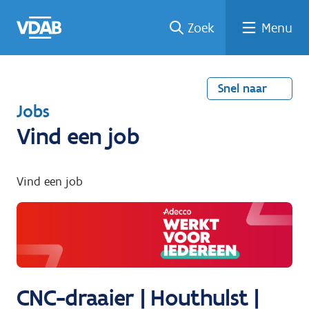
Welke
Terug
Vind
Vind
Ga
Zoek
Menu
naar
naar
een
een
job
home
oplei
past
job
de
inhou
ding
bij
mij?
d
Snel naar
T
Jobs
e
Vind een job
r
u
Vind een job
g
n
a
a
r
CNC-draaier | Houthulst |