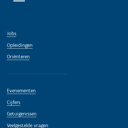
d
i
g
?
Jobs
Opleidingen
Oriënteren
Evenementen
Cijfers
Getuigenissen
Veelgestelde vragen