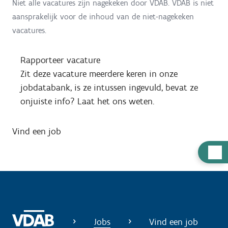
Niet alle vacatures zijn nagekeken door VDAB. VDAB is niet
aansprakelijk voor de inhoud van de niet-nagekeken
vacatures.
Rapporteer vacature
Zit deze vacature meerdere keren in onze
jobdatabank, is ze intussen ingevuld, bevat ze
onjuiste info? Laat het ons weten.
Vind een job
H
u
l
p
n
o
Jobs
Vind een job