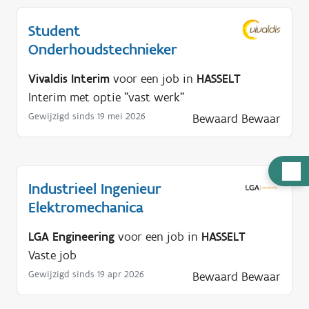
Student
Onderhoudstechnieker
Vivaldis Interim
voor een job in
HASSELT
Interim met optie "vast werk"
Gewijzigd sinds 19 mei 2026
Bewaard
Bewaar
H
Industrieel Ingenieur
u
Elektromechanica
l
p
LGA Engineering
voor een job in
HASSELT
n
Vaste job
o
Gewijzigd sinds 19 apr 2026
Bewaard
Bewaar
d
i