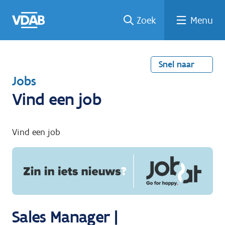
Welke
Terug
Vind
Vind
Ga
Zoek
Menu
naar
naar
een
een
job
home
oplei
past
job
de
inhou
ding
bij
mij?
d
Snel naar
T
Jobs
e
Vind een job
r
u
Vind een job
g
n
a
a
r
Sales Manager |