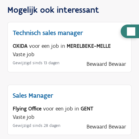
Mogelijk ook interessant
H
Technisch sales manager
u
OXIDA
voor een job in
MERELBEKE-MELLE
l
Vaste job
p
Gewijzigd sinds 13 dagen
Bewaard
Bewaar
n
o
d
i
Sales Manager
g
?
Flying Office
voor een job in
GENT
Vaste job
Gewijzigd sinds 28 dagen
Bewaard
Bewaar