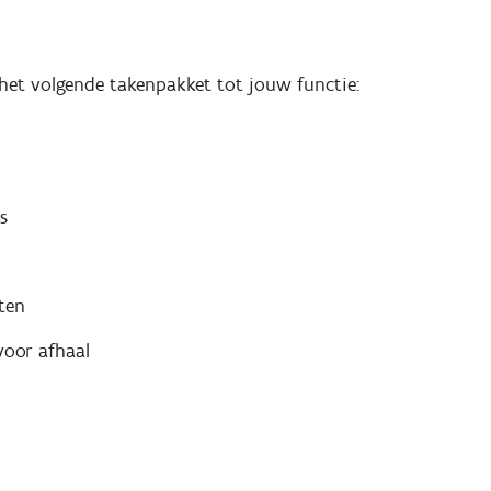
 het volgende takenpakket tot jouw functie:
s
ten
voor afhaal