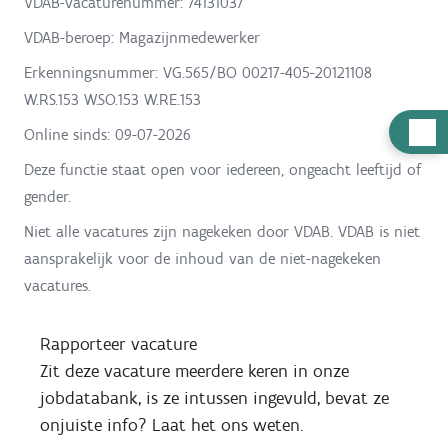
VDAB-vacaturenummer: 74131037
VDAB-beroep: Magazijnmedewerker
Erkenningsnummer: VG.565/BO 00217-405-20121108
W.RS.153 W.SO.153 W.RE.153
H
Online sinds:
09-07-2026
u
Deze functie staat open voor iedereen, ongeacht leeftijd of
l
gender.
p
Niet alle vacatures zijn nagekeken door VDAB. VDAB is niet
n
aansprakelijk voor de inhoud van de niet-nagekeken
o
vacatures.
d
i
Rapporteer vacature
g
Zit deze vacature meerdere keren in onze
?
jobdatabank, is ze intussen ingevuld, bevat ze
onjuiste info? Laat het ons weten.