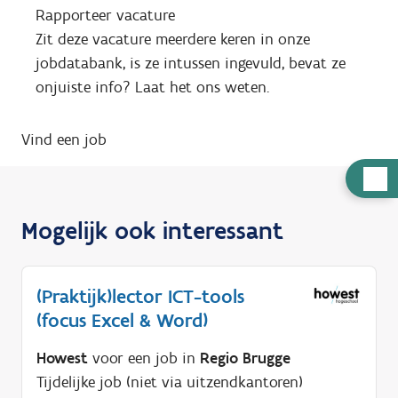
Rapporteer vacature
Zit deze vacature meerdere keren in onze
jobdatabank, is ze intussen ingevuld, bevat ze
onjuiste info? Laat het ons weten.
Vind een job
H
u
l
Mogelijk ook interessant
p
n
(Praktijk)lector ICT-tools
o
(focus Excel & Word)
d
i
Howest
voor een job in
Regio Brugge
g
Tijdelijke job (niet via uitzendkantoren)
?