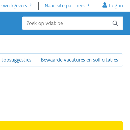
e werkgevers
Naar site partners
Log in
Sluiten
Jobsuggesties
Bewaarde vacatures en sollicitaties