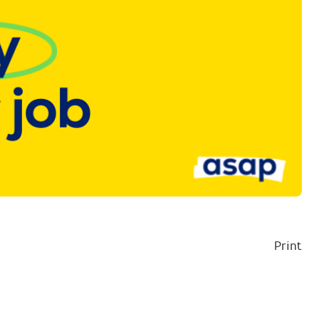
Print