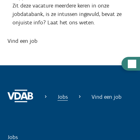
Zit deze vacature meerdere keren in onze
jobdatabank, is ze intussen ingevuld, bevat ze
onjuiste info? Laat het ons weten.
Vind een job
H
u
l
p
n
Jobs
Vind een job
o
d
i
g
Jobs
?