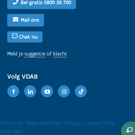
Bel gratis 0800 30 700
Mail ons
Chat nu
Meld je
suggestie
of
klacht
Volg VDAB
Facebook
Linkedin
Youtube
Instagram
TikTok
Disclaimer
Toegankelijkheid
Privacy
Cookies
Other
languages