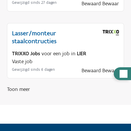
Gewijzigd sinds 27 dagen
Bewaard
Bewaar
Lasser/monteur
staalcontructies
TRIXXO Jobs
voor een job in
LIER
Vaste job
Gewijzigd sinds 6 dagen
Bewaard
Bewaar
H
u
l
Toon meer
p
n
o
d
i