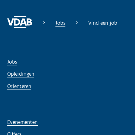
g
?
Jobs
Vind een job
Jobs
Opleidingen
Oriënteren
Evenementen
Cijfers