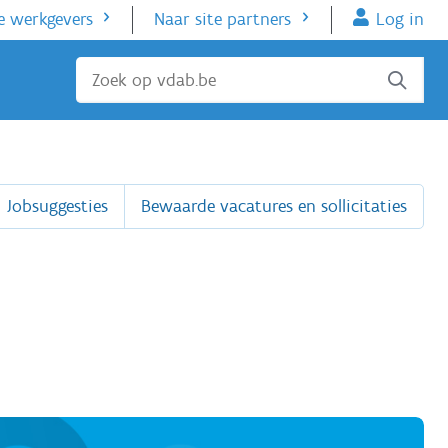
e werkgevers
Naar site partners
Log in
Sluiten
Jobsuggesties
Bewaarde vacatures en sollicitaties