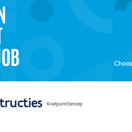
tructies
Knelpuntberoep