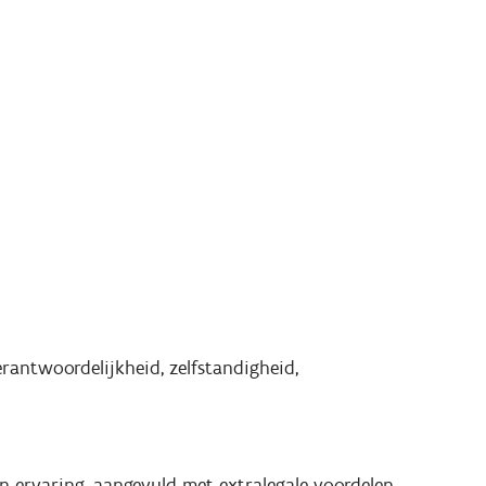
rantwoordelijkheid, zelfstandigheid,
 en ervaring, aangevuld met extralegale voordelen