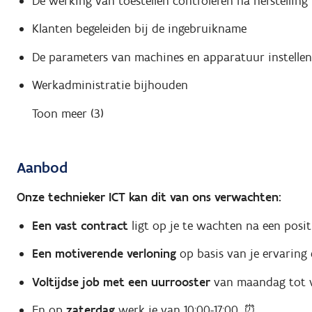
De werking van toestellen controleren na herstelling
Klanten begeleiden bij de ingebruikname
De parameters van machines en apparatuur instellen
Werkadministratie bijhouden
Toon meer (3)
Aanbod
Onze technieker ICT kan dit van ons verwachten:
Een vast contract
ligt op je te wachten na een posit
Een motiverende verloning
op basis van je ervaring
Voltijdse job met een uurrooster
van maandag tot v
En op
zaterdag
werk je van 10:00-17:00. ⏰