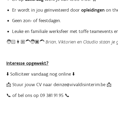
Er wordt in jou geïnvesteerd door
opleidingen
on the
Geen zon- of feestdagen.
Leuke en familiale werksfeer met toffe teamevents en
🧑🏻👩🏼‍🦱🧑🏾‍🦱
Brian, Viktorien en Claudio
staan je 
Interesse opgewekt?
⬇️ Solliciteer vandaag nog online ⬇️
📩 Stuur jouw CV naar deinze@vivaldisinterim.be 📩
📞 of bel ons op 09 381 91 95 📞