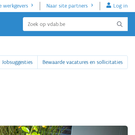
e werkgevers
Naar site partners
Log in
Sluiten
Jobsuggesties
Bewaarde vacatures en sollicitaties