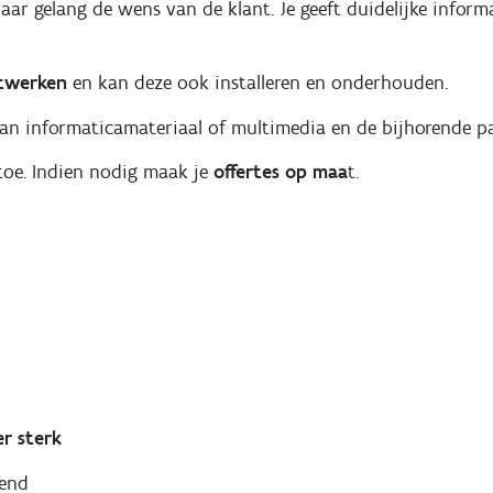
ar gelang de wens van de klant. Je geeft duidelijke informa
etwerken
en kan deze ook installeren en onderhouden.
an informaticamateriaal of multimedia en de bijhorende pa
toe. Indien nodig maak je
offertes op maa
t.
er sterk
fend