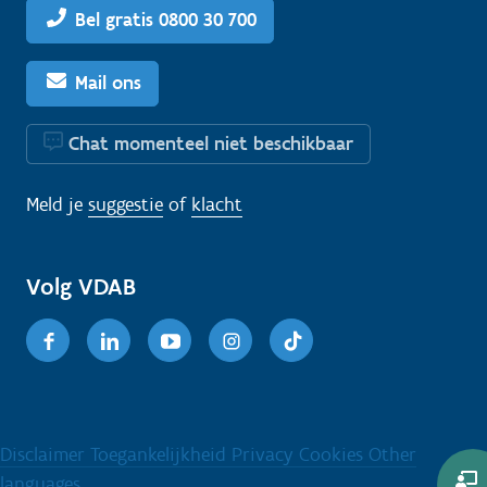
Bel gratis 0800 30 700
Mail ons
Chat momenteel niet beschikbaar
Meld je
suggestie
of
klacht
Volg VDAB
Facebook
Linkedin
Youtube
Instagram
TikTok
Disclaimer
Toegankelijkheid
Privacy
Cookies
Other
languages