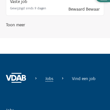
Vaste job
u
Gewijzigd sinds 9 dagen
Bewaard
Bewaar
l
p
n
Toon meer
o
d
i
g
?
Jobs
Vind een job