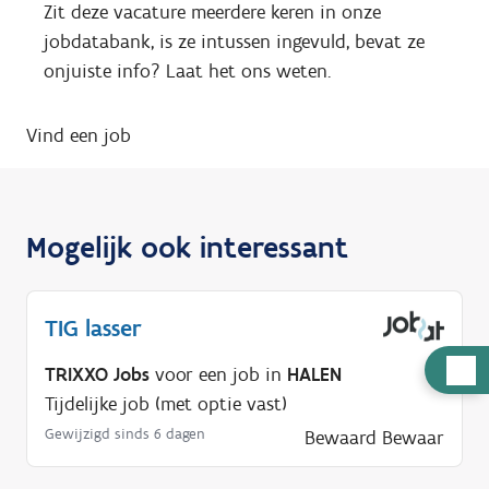
Zit deze vacature meerdere keren in onze
jobdatabank, is ze intussen ingevuld, bevat ze
onjuiste info? Laat het ons weten.
Vind een job
Mogelijk ook interessant
TIG lasser
H
TRIXXO Jobs
voor een job in
HALEN
u
Tijdelijke job (met optie vast)
l
Gewijzigd sinds 6 dagen
Bewaard
Bewaar
p
n