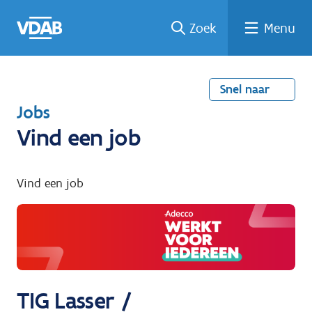
Welke
Terug
Vind
Vind
Ga
Zoek
Menu
naar
naar
een
een
job
home
oplei
past
job
de
inhou
ding
bij
mij?
d
Snel naar
T
Jobs
e
Vind een job
r
u
Vind een job
g
n
a
a
r
TIG Lasser /