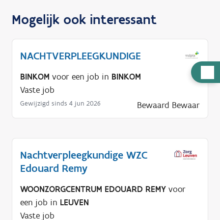
Mogelijk ook interessant
NACHTVERPLEEGKUNDIGE
H
BINKOM
voor een job in
BINKOM
u
Vaste job
l
Gewijzigd sinds 4 jun 2026
Bewaard
Bewaar
p
n
o
d
Nachtverpleegkundige WZC
i
Edouard Remy
g
WOONZORGCENTRUM EDOUARD REMY
voor
?
een job in
LEUVEN
Vaste job