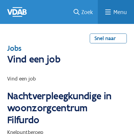
Welke
Terug
Vind
Vind
Ga
Zoek
Menu
naar
naar
een
een
job
home
oplei
past
job
de
inhou
ding
bij
mij?
d
Snel naar
T
Jobs
e
Vind een job
r
u
Vind een job
g
Nachtverpleegkundige in
n
a
woonzorgcentrum
a
Filfurdo
r
Knelpuntberoep