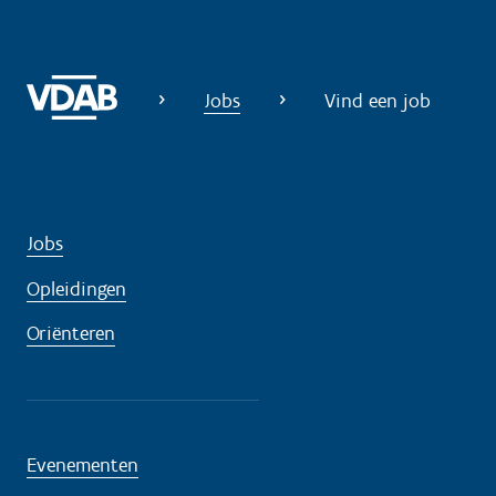
p
n
o
d
Jobs
Vind een job
i
g
?
Jobs
Opleidingen
Oriënteren
Evenementen