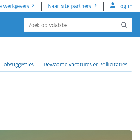
e werkgevers
Naar site partners
Log in
Sluiten
Jobsuggesties
Bewaarde vacatures en sollicitaties