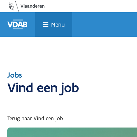
Welke
Terug
Vind
Vind
Ga
naar
naar
een
een
job
opleiding
home
past
job
de
Menu
inhoud
bij
mij?
Terug
Jobs
Vind een job
naar
Terug naar Vind een job