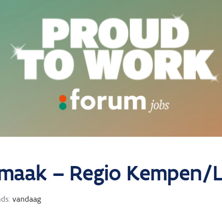
nmaak – Regio Kempen/
nds:
vandaag