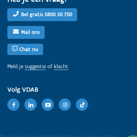
Bel gratis 0800 30 700
Mail ons
Chat nu
Meld je
suggestie
of
klacht
Volg VDAB
Facebook
Linkedin
Youtube
Instagram
TikTok
Disclaimer
Toegankelijkheid
Privacy
Cookies
Other