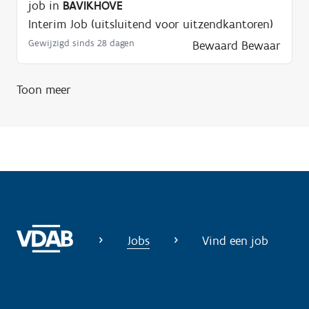
n
job in
BAVIKHOVE
o
Interim Job (uitsluitend voor uitzendkantoren)
d
Gewijzigd sinds 28 dagen
Bewaard
Bewaar
i
g
Toon meer
?
Jobs
Vind een job