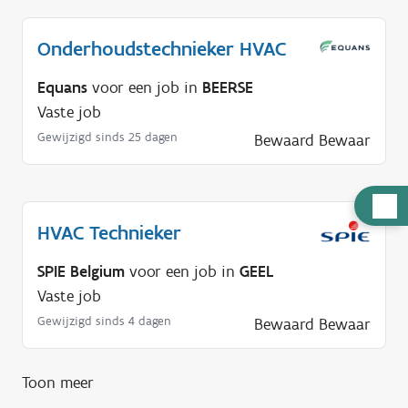
Onderhoudstechnieker HVAC
Equans
voor een job in
BEERSE
Vaste job
Gewijzigd sinds 25 dagen
Bewaard
Bewaar
H
u
HVAC Technieker
l
SPIE Belgium
voor een job in
GEEL
p
Vaste job
n
Gewijzigd sinds 4 dagen
Bewaard
Bewaar
o
d
i
Toon meer
g