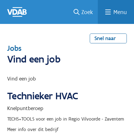
Welke
Terug
Vind
Vind
Ga
Zoek
Menu
naar
naar
een
een
job
home
oplei
past
job
de
inhou
ding
bij
mij?
d
Snel naar
T
Jobs
e
Vind een job
r
u
Vind een job
g
Technieker HVAC
n
a
Knelpuntberoep
a
TECHS+TOOLS
voor een job in
Regio Vilvoorde - Zaventem
r
Meer info over dit bedrijf