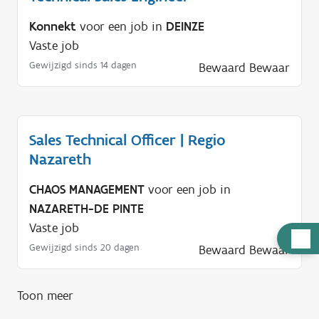
Konnekt
voor een job in
DEINZE
Vaste job
Gewijzigd sinds 14 dagen
Bewaard
Bewaar
Sales Technical Officer | Regio
Nazareth
CHAOS MANAGEMENT
voor een job in
NAZARETH-DE PINTE
Vaste job
H
Gewijzigd sinds 20 dagen
Bewaard
Bewaar
u
l
p
Toon meer
n