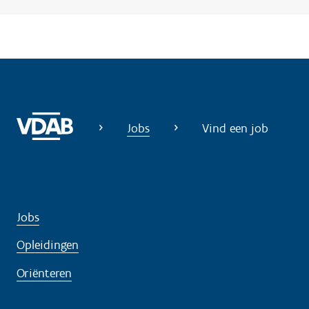
o
d
i
g
?
Jobs
Vind een job
Jobs
Opleidingen
Oriënteren