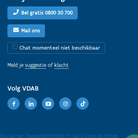
Bel gratis 0800 30 700
Mail ons
Chat momenteel niet beschikbaar
Meld je
suggestie
of
klacht
Volg VDAB
Facebook
Linkedin
Youtube
Instagram
TikTok
Disclaimer
Toegankelijkheid
Privacy
Cookies
Other