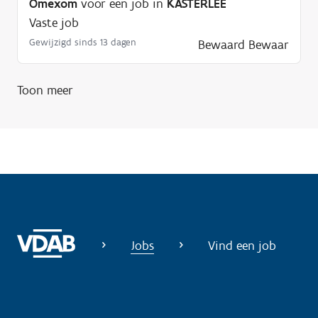
n
Omexom
voor een job in
KASTERLEE
o
Vaste job
d
Gewijzigd sinds 13 dagen
Bewaard
Bewaar
i
g
Toon meer
?
Jobs
Vind een job