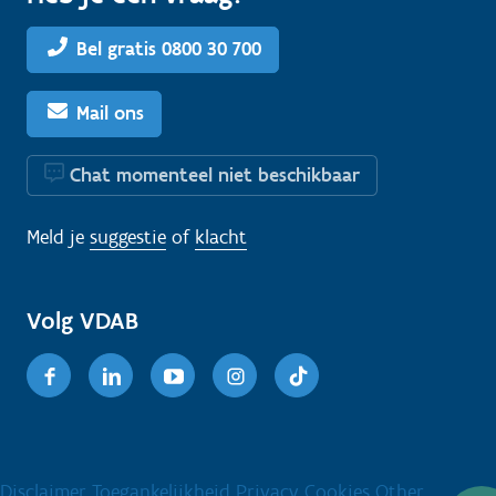
Bel gratis 0800 30 700
Mail ons
Chat momenteel niet beschikbaar
Meld je
suggestie
of
klacht
Volg VDAB
Facebook
Linkedin
Youtube
Instagram
TikTok
Disclaimer
Toegankelijkheid
Privacy
Cookies
Other