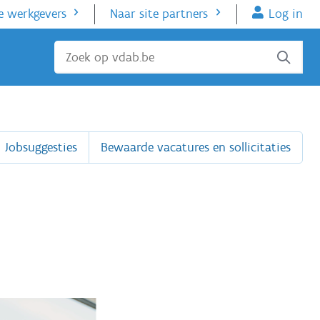
e werkgevers
Naar site partners
Log in
Sluiten
Jobsuggesties
Bewaarde vacatures en sollicitaties