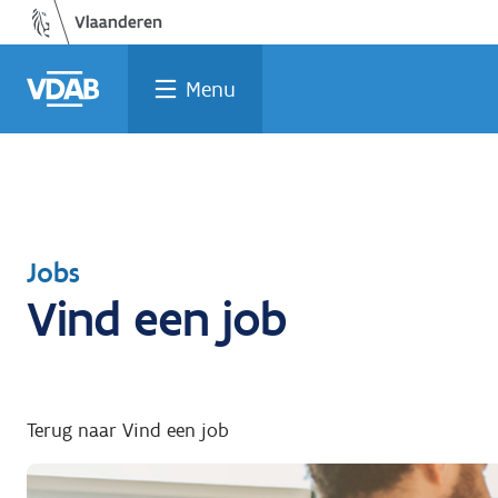
Welke
Terug
Vind
Vind
Ga
naar
naar
een
een
job
opleiding
home
past
job
de
Menu
inhoud
bij
mij?
Terug
Jobs
Vind een job
naar
Terug naar Vind een job