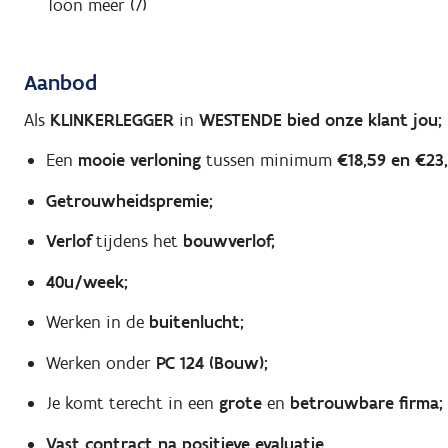
Toon meer (7)
Aanbod
Als
KLINKERLEGGER
in
WESTENDE bied onze klant jou;
Een
mooie verloning
tussen minimum
€18,59 en €23,
Getrouwheidspremie;
Verlof
tijdens het
bouwverlof;
40u/week;
Werken in de
buitenlucht;
Werken onder
PC 124 (Bouw);
Je komt terecht in een
grote
en
betrouwbare firma;
Vast contract na positieve evaluatie.