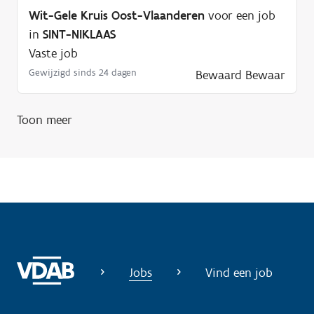
i
Wit-Gele Kruis Oost-Vlaanderen
voor een job
g
in
SINT-NIKLAAS
?
Vaste job
Gewijzigd sinds 24 dagen
Bewaard
Bewaar
Toon meer
Jobs
Vind een job