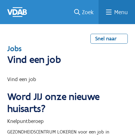
Welke
Terug
Vind
Vind
Ga
Zoek
Menu
naar
naar
een
een
job
home
oplei
past
job
de
inhou
ding
bij
mij?
d
Snel naar
T
Jobs
e
Vind een job
r
u
Vind een job
g
Word JIJ onze nieuwe
n
a
huisarts?
a
Knelpuntberoep
r
GEZONDHEIDSCENTRUM LOKEREN
voor een job in