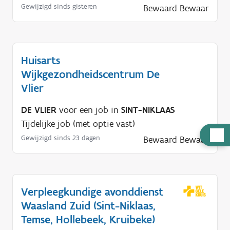
Gewijzigd sinds gisteren
Bewaard
Bewaar
Huisarts
Wijkgezondheidscentrum De
Vlier
DE VLIER
voor een job in
SINT-NIKLAAS
Tijdelijke job (met optie vast)
H
Gewijzigd sinds 23 dagen
Bewaard
Bewaar
u
l
p
n
Verpleegkundige avonddienst
o
Waasland Zuid (Sint-Niklaas,
d
Temse, Hollebeek, Kruibeke)