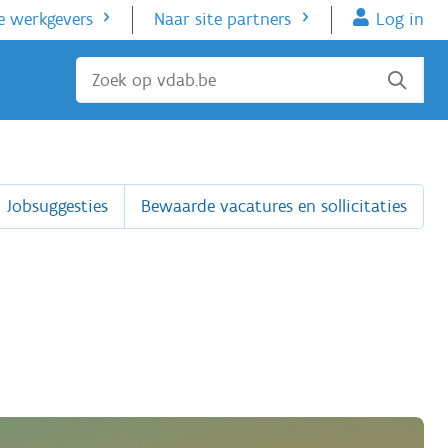
e werkgevers
Naar site partners
Log in
Sluiten
Jobsuggesties
Bewaarde vacatures en sollicitaties