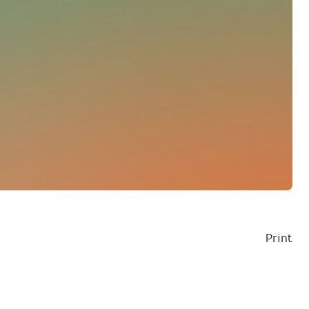
Print