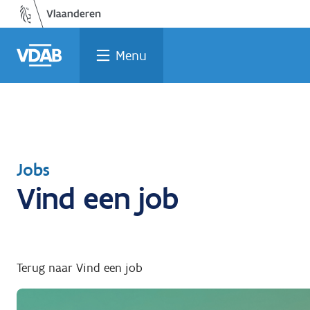
Welke
Terug
Vind
Vind
Ga
naar
naar
een
een
job
opleiding
home
past
job
de
Menu
inhoud
bij
mij?
Terug
Jobs
Vind een job
naar
Terug naar Vind een job