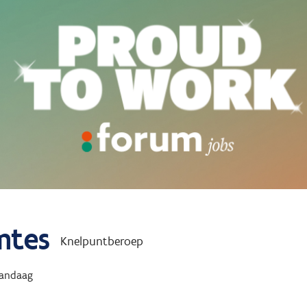
mtes
Knelpuntberoep
andaag