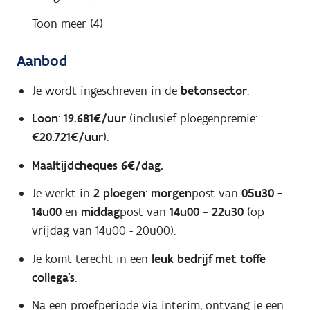
Toon meer (4)
Aanbod
Je wordt ingeschreven in de
betonsector
.
Loon
:
19.681€/uur
(inclusief ploegenpremie:
€20.721€/uur
).
Maaltijdcheques
6€/dag.
Je werkt in
2 ploegen
:
morgen
post van
05u30 -
14u00
en
middag
post van
14u00 - 22u30
(op
vrijdag van 14u00 - 20u00).
Je komt terecht in een
leuk
bedrijf met toffe
collega's
.
Na een proefperiode via interim, ontvang je een