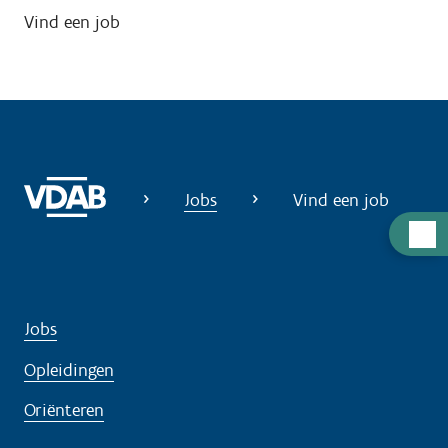
Vind een job
Jobs
Vind een job
H
u
l
p
Jobs
n
o
Opleidingen
d
Oriënteren
i
g