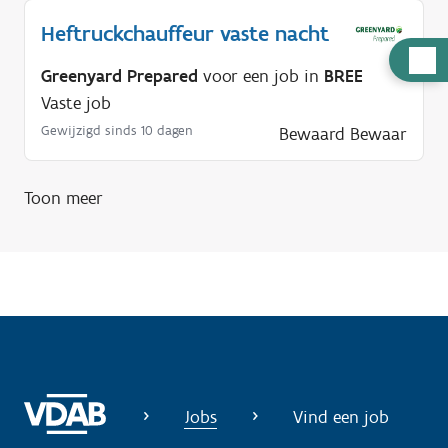
Heftruckchauffeur vaste nacht
H
Greenyard Prepared
voor een job in
BREE
u
Vaste job
l
Gewijzigd sinds 10 dagen
Bewaard
Bewaar
p
n
o
Toon meer
d
i
g
?
Jobs
Vind een job