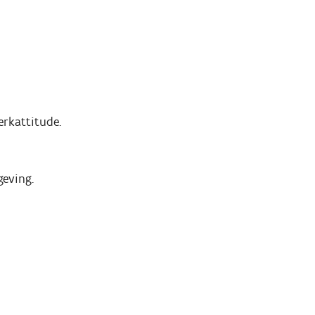
erkattitude.
geving.