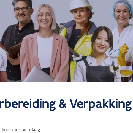
ereiding & Verpakking 
line sinds:
vandaag