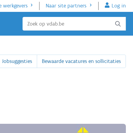
e werkgevers
Naar site partners
Log in
Sluiten
Jobsuggesties
Bewaarde vacatures en sollicitaties