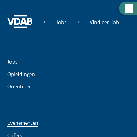
H
u
Jobs
Vind een job
l
p
n
o
d
Jobs
i
g
Opleidingen
?
Oriënteren
Evenementen
Cijfers