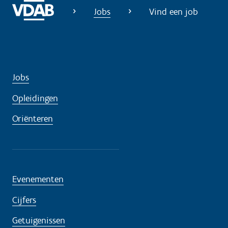
o
Jobs
Vind een job
d
i
g
?
Jobs
Opleidingen
Oriënteren
Evenementen
Cijfers
Getuigenissen