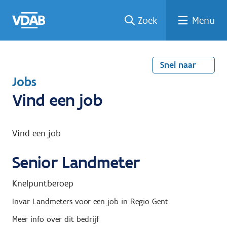
Welke
Terug
Vind
Vind
Ga
Zoek
Menu
naar
naar
een
een
job
home
oplei
past
job
de
inhou
ding
bij
mij?
d
Snel naar
T
Jobs
e
Vind een job
r
u
Vind een job
g
Senior Landmeter
n
a
Knelpuntberoep
a
Invar Landmeters
voor een job in
Regio Gent
r
Meer info over dit bedrijf