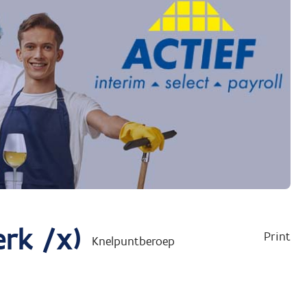
rk /x)
Print
Knelpuntberoep