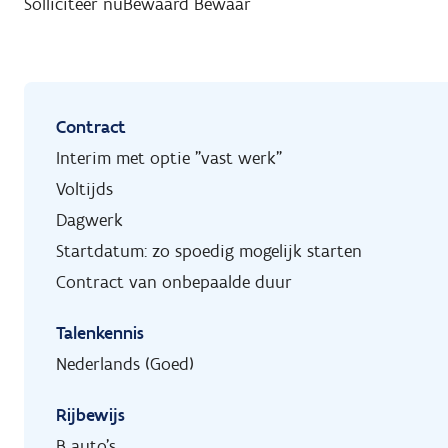
Solliciteer nu
Bewaard
Bewaar
Contract
Interim met optie "vast werk"
Voltijds
Dagwerk
Startdatum: zo spoedig mogelijk starten
Contract van onbepaalde duur
Talenkennis
Nederlands (Goed)
Rijbewijs
B auto's