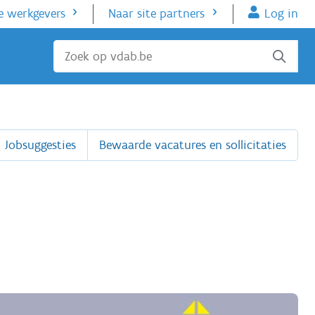
e werkgevers
Naar site partners
Log in
Sluiten
Jobsuggesties
Bewaarde vacatures en sollicitaties